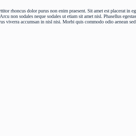
tor rhoncus dolor purus non enim praesent. Sit amet est placerat in ege
. Arcu non sodales neque sodales ut etiam sit amet nisl. Phasellus egestas
purus viverra accumsan in nisl nisi. Morbi quis commodo odio aenean se