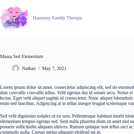
Skip
to
content
Harmony Family Therapy
Massa Sed Elementum
Nathan
May 7, 2021
Lorem ipsum dolor sit amet, consectetur adipiscing elit, sed do eiusmod
duis convallis convallis tellus. Velit egestas dui id ornare arcu. Netu
lectus. Eget velit aliquet sagittis id consectetur. Nunc aliquet bibendu
enim sed faucibus. Adipiscing at in tellus integer feugiat scelerisque va
Sed velit dignissim sodales ut eu sem. Pellentesque habitant morbi tristiq
elementum tempus egestas sed. Sem nulla pharetra diam sit amet nisl susc
posuere sollicitudin aliquam ultrices. Rutrum quisque non tellus orci ac
commodo nulla. Cursus metus aliquam eleifend mi in.