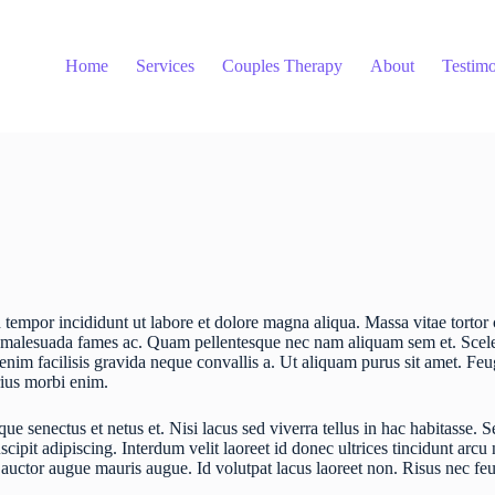
Home
Services
Couples Therapy
About
Testimo
 tempor incididunt ut labore et dolore magna aliqua. Massa vitae tortor
s et malesuada fames ac. Quam pellentesque nec nam aliquam sem et. Scel
m enim facilisis gravida neque convallis a. Ut aliquam purus sit amet. Fe
rius morbi enim.
ue senectus et netus et. Nisi lacus sed viverra tellus in hac habitasse. Se
ipit adipiscing. Interdum velit laoreet id donec ultrices tincidunt arcu 
 auctor augue mauris augue. Id volutpat lacus laoreet non. Risus nec feu